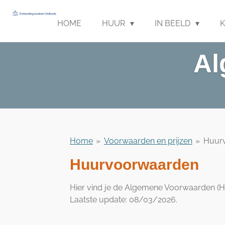
Ga
direct
HOME
HUUR
IN BEELD
naar
de
Al
hoofdinhoud
Home
»
Voorwaarden en prijzen
»
Huur
Huurvoorwaarden
Hier vind je de Algemene Voorwaarden 
Laatste update: 08/03/2026.