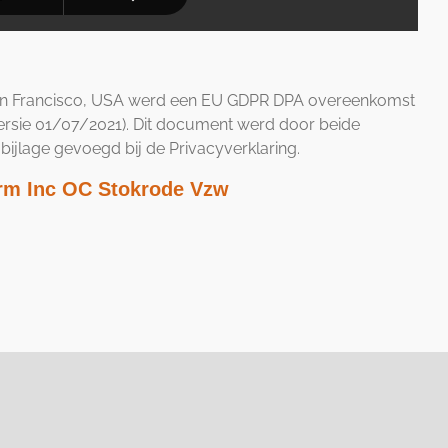
n San Francisco, USA werd een EU GDPR DPA overeenkomst
ersie 01/07/2021). Dit document werd door beide
 bijlage gevoegd bij de Privacyverklaring.
rm Inc OC Stokrode Vzw