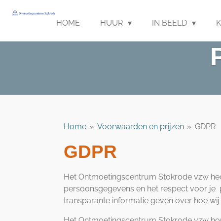
Ga
direct
HOME
HUUR
IN BEELD
naar
de
hoofdinhoud
Home
»
Voorwaarden en prijzen
»
GDPR
GDPR
Het Ontmoetingscentrum Stokrode vzw hec
persoonsgegevens en het respect voor je pr
transparante informatie geven over hoe w
Het Ontmoetingscentrum Stokrode vzw houdt